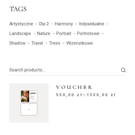
TAGS
Artystyczne
Dla 2
Harmony
Indywidualne
Landscape
Nature
Portrait
Portretowe
Shadow
Travel
Trees
Wizerunkowe
Search
VOUCHER
550,00
zł
–
1550,00
zł
Zakres
cen:
od
550,00 zł
do
1550,00 zł