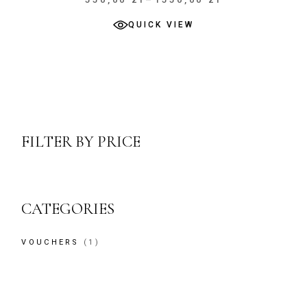
Zakres
cen:
od
QUICK VIEW
550,00 zł
do
1550,00 zł
FILTER BY PRICE
CATEGORIES
1
VOUCHERS
1
PRODUKT